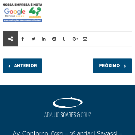
ANTERIOR
PRÓXIMO
Av. Contorno, 6321 – 3º andar | Savassi –