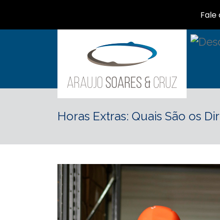
Fale
Horas Extras: Quais São os D