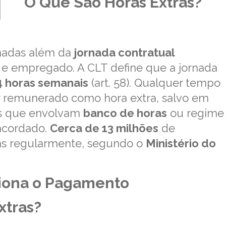
O Que São Horas Extras?
lhadas além da
jornada contratual
 e empregado. A CLT define que a jornada
4 horas semanais
(art. 58). Qualquer tempo
r remunerado como hora extra, salvo em
es que envolvam
banco de horas
ou regime
acordado.
Cerca de 13 milhões
de
ras regularmente, segundo o
Ministério do
iona o Pagamento
xtras?