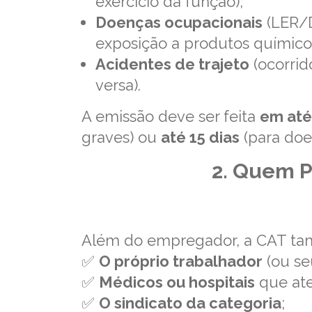
exercício da função);
Doenças ocupacionais
(LER/D
exposição a produtos químico
Acidentes de trajeto
(ocorrid
versa).
A emissão deve ser feita
em até 
graves) ou
até 15 dias
(para doe
2. Quem P
Além do empregador, a CAT ta
✅
O próprio trabalhador
(ou se
✅
Médicos ou hospitais
que at
✅
O sindicato da categoria
;