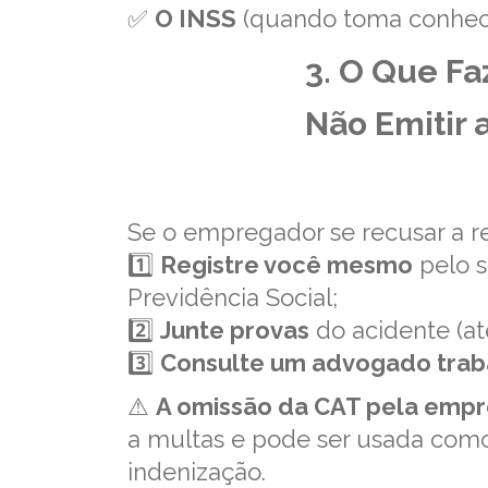
✅
O INSS
(quando toma conheci
3. O Que Fa
Não Emitir 
Se o empregador se recusar a re
1️⃣
Registre você mesmo
pelo s
Previdência Social;
2️⃣
Junte provas
do acidente (at
3️⃣
Consulte um advogado traba
⚠
A omissão da CAT pela empre
a multas e pode ser usada com
indenização.